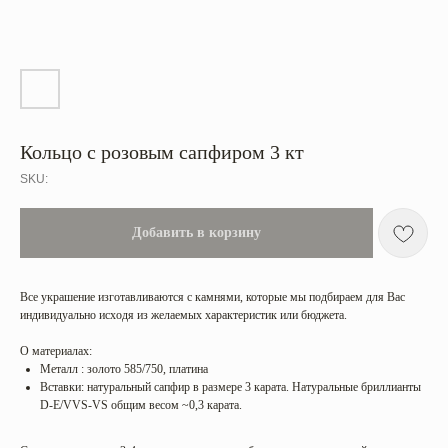
Кольцо с розовым сапфиром 3 кт
SKU:
Добавить в корзину
Все украшение изготавливаются с камнями, которые мы подбираем для Вас
индивидуально исходя из желаемых характеристик или бюджета.
О материалах:
Металл : золото 585/750, платина
Вставки: натуральный сапфир в размере 3 карата. Натуральные бриллианты
D-E/VVS-VS общим весом ~0,3 карата.
Категории
Коллекции
Все
Sunrise in Africa
Серьги
Serena