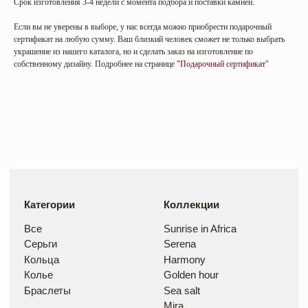
Срок изготовления 3-4 недели с момента подбора и поставки камней.
Кольца
Harmony
Колье
Golden hour
Если вы не уверены в выборе, у нас всегда можно приобрести подарочный
Браслеты
Sea salt
сертификат на любую сумму. Ваш близкий человек сможет не только выбрать
Mira
украшение из нашего каталога, но и сделать заказ на изготовление по
собственному дизайну. Подробнее на странице
"Подарочный сертификат"
Цветные камни
Бриллианты
Аквамарин
Бесцветные
Изумруд и цаворит
Цветные
Сапфир
Танзанит
Рубин
Обручальные кольца
Изготовление под заказ
Помолвочные
кольца
Покупателям
Контакты
О нас
Instagram
Доставка и оплата
Telegram
Уход и возврат
ИП Рыбчак Анна Сергеевна
ИНН 253908789784
ОГРНИП 322253600078595