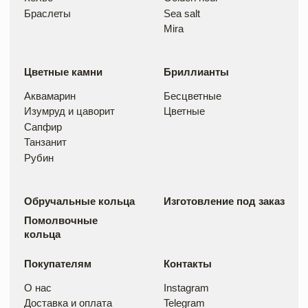
ИНН 253908789784
ОГРНИП 322253600078595
Политика конфиденциальности
Договор оферты