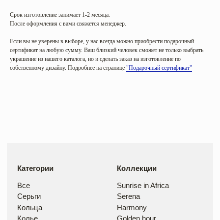
Все
Sunrise in Africa
Срок изготовление занимает 1-2 месяца.
Серьги
Serena
Кольца
Harmony
После оформления с вами свяжется менеджер.
Колье
Golden hour
Браслеты
Sea salt
Если вы не уверены в выборе, у нас всегда можно приобрести подарочный
Mira
сертификат на любую сумму. Ваш близкий человек сможет не только выбрать
украшение из нашего каталога, но и сделать заказ на изготовление по
собственному дизайну. Подробнее на странице
"Подарочный сертификат"
Цветные камни
Бриллианты
Аквамарин
Бесцветные
Изумруд и цаворит
Цветные
Сапфир
Танзанит
Рубин
Обручальные кольца
Изготовление под заказ
Помолвочные
кольца
Покупателям
Контакты
О нас
Instagram
Доставка и оплата
Telegram
Уход и возврат
ИП Рыбчак Анна Сергеевна