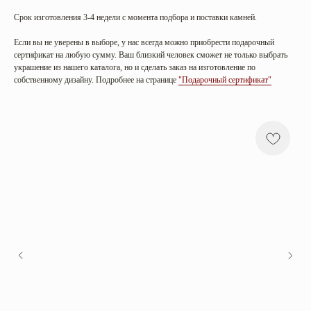
Срок изготовления 3-4 недели с момента подбора и поставки камней.
Если вы не уверены в выборе, у нас всегда можно приобрести подарочный
сертификат на любую сумму. Ваш близкий человек сможет не только выбрать
украшение из нашего каталога, но и сделать заказ на изготовление по
собственному дизайну. Подробнее на странице
"Подарочный сертификат"
Категории
Коллекции
Все
Sunrise in Africa
Серьги
Serena
Кольца
Harmony
Колье
Golden hour
Браслеты
Sea salt
Mira