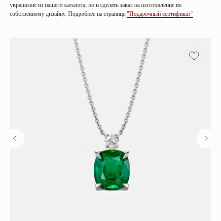
украшение из нашего каталога, но и сделать заказ на изготовление по
собственному дизайну. Подробнее на странице
"Подарочный сертификат"
Категории
Коллекции
Все
Sunrise in Africa
Серьги
Serena
Кольца
Harmony
Колье
Golden hour
Браслеты
Sea salt
Mira
Цветные камни
Бриллианты