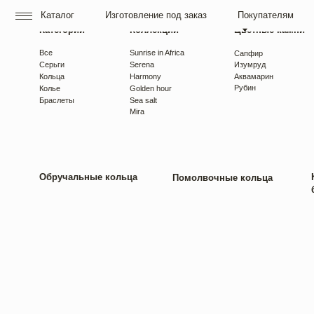
Каталог
Изготовление под заказ
Покупателям
О нас
Категории
Коллекции
Цветные камни
Все
Sunrise in Africa
Сапфир
Серьги
Serena
Изумруд
Кольца
Harmony
Аквамарин
Рубин
Колье
Golden hour
Браслеты
Sea salt
Mira
Обручальные кольца
Как выб
Помолвочные кольца
бриллиа