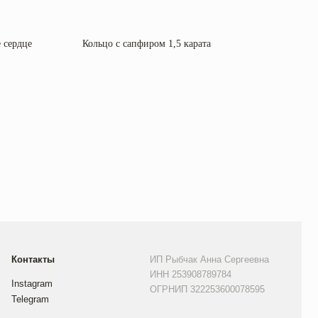
 сердце
Кольцо с сапфиром 1,5 карата
Коль
4 10
ИП Рыбчак Анна Сергеевна
ИНН 253908789784
ОГРНИП 322253600078595