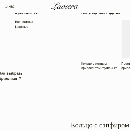
Бриллианты
Популярные изделия
Бесцветные
Цветные
Кольцо с желтым
Пусеты с круглыми
бриллиантом груша 4 кт
бриллиантами 3 кт
рать
нт?
Кольцо с сапфиром 