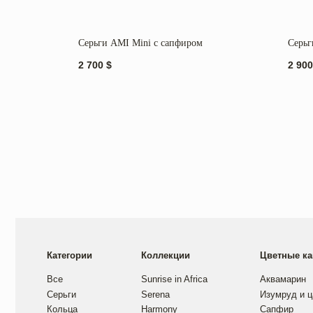
Серьги AMI Mini c сапфиром
Серьг
2 700
$
2 900
Категории
Коллекции
Цветные камни
Все
Sunrise in Africa
Аквамарин
Серьги
Serena
Изумруд и цаворит
Кольца
Harmony
Сапфир
Колье
Golden hour
Танзанит
Браслеты
Sea salt
Рубин
Mira
Обручальные кольца
Изготовление под з
Помолвочные кольца