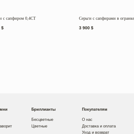
и с сапфиром 0,4CT
Серьги с сапфирами в огранке
$
3 900
$
Бриллианты
Покупателям
Контакты
Бесцветные
О нас
Instagram
Цветные
Доставка и оплата
Telegram
Уход и возврат
аказ