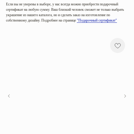
Если вы не уверены в выборе, у нас всегда можно приобрести подарочный
сертификат на любую сумму. Ваш близкий человек сможет не только выбрать
украшение из нашего каталога, но и сделать заказ на изготовление по
собственному дизайну. Подробнее на странице
"Подарочный сертификат"
Категории
Коллекции
Все
Sunrise in Africa
Серьги
Serena
Кольца
Harmony
Колье
Golden hour
Браслеты
Sea salt
Mira