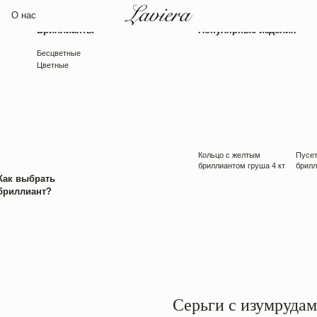
Бриллианты
Популярные изделия
Бесцветные
Цветные
Кольцо с желтым
Пусеты с круглыми
бриллиантом груша 4 кт
бриллиантами 3 кт
рать
нт?
Серьги с изумруда