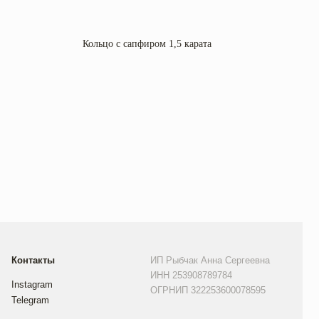
Кольцо с сапфиром 1,5 карата
Коль
4 10
ИП Рыбчак Анна Сергеевна
ИНН 253908789784
ОГРНИП 322253600078595