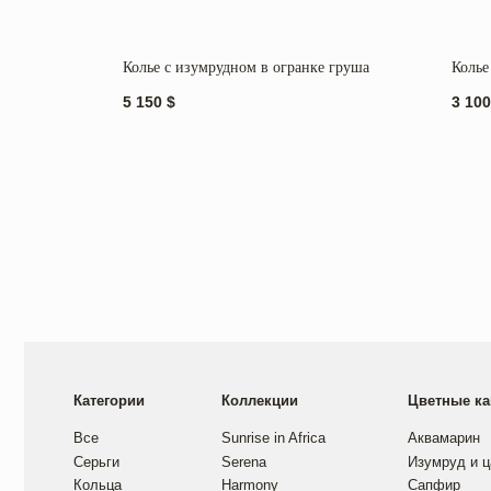
Колье с изумрудном в огранке груша
Колье
5 150
$
3 100
Категории
Коллекции
Цветные камни
Все
Sunrise in Africa
Аквамарин
Серьги
Serena
Изумруд и цаворит
Кольца
Harmony
Сапфир
Колье
Golden hour
Танзанит
Браслеты
Sea salt
Рубин
Mira
Обручальные кольца
Изготовление под з
Помолвочные кольца