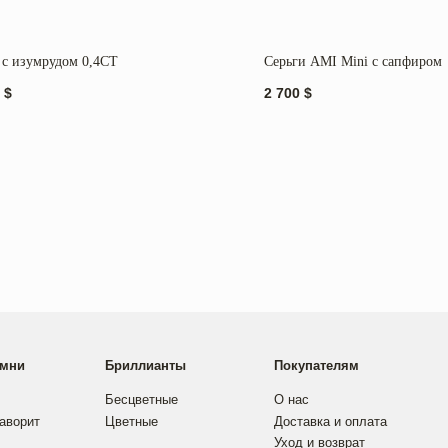
 с изумрудом 0,4CT
Серьги AMI Mini c сапфиром
$
2 700
$
Бриллианты
Покупателям
Контакты
Бесцветные
О нас
Instagram
Цветные
Доставка и оплата
Telegram
Уход и возврат
аказ