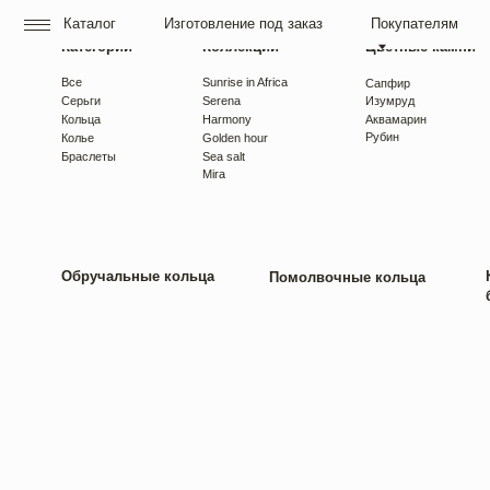
Каталог
Изготовление под заказ
Покупателям
О нас
Категории
Коллекции
Цветные камни
Все
Sunrise in Africa
Сапфир
Серьги
Serena
Изумруд
Кольца
Harmony
Аквамарин
Рубин
Колье
Golden hour
Браслеты
Sea salt
Mira
Обручальные кольца
Как выб
Помолвочные кольца
бриллиа