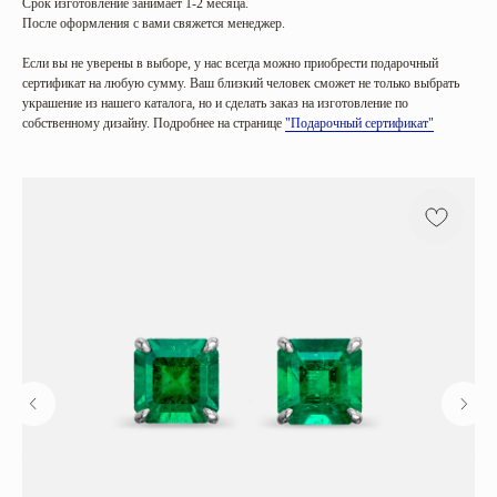
Срок изготовление занимает 1-2 месяца.
После оформления с вами свяжется менеджер.
Если вы не уверены в выборе, у нас всегда можно приобрести подарочный
сертификат на любую сумму. Ваш близкий человек сможет не только выбрать
украшение из нашего каталога, но и сделать заказ на изготовление по
собственному дизайну. Подробнее на странице
"Подарочный сертификат"
Категории
Коллекции
Все
Sunrise in Africa
Серьги
Serena
Кольца
Harmony
Колье
Golden hour
Браслеты
Sea salt
Mira