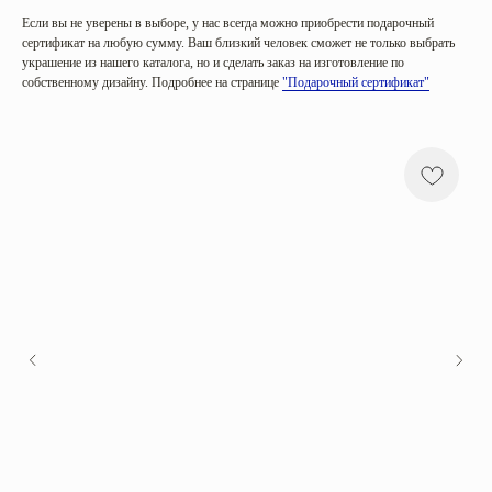
Если вы не уверены в выборе, у нас всегда можно приобрести подарочный
сертификат на любую сумму. Ваш близкий человек сможет не только выбрать
украшение из нашего каталога, но и сделать заказ на изготовление по
собственному дизайну. Подробнее на странице
"Подарочный сертификат"
Категории
Коллекции
Все
Sunrise in Africa
Серьги
Serena
Кольца
Harmony
Колье
Golden hour
Браслеты
Sea salt
Mira