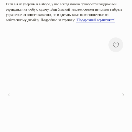
Если вы не уверены в выборе, у нас всегда можно приобрести подарочный
сертификат на любую сумму. Ваш близкий человек сможет не только выбрать
украшение из нашего каталога, но и сделать заказ на изготовление по
собственному дизайну. Подробнее на странице
"Подарочный сертификат"
Категории
Коллекции
Все
Sunrise in Africa
Серьги
Serena
Кольца
Harmony
Колье
Golden hour
Браслеты
Sea salt
Mira