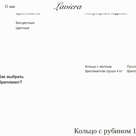
Бриллианты
Популярные изделия
Бесцветные
Цветные
Кольцо с желтым
Пусеты с круглыми
бриллиантом груша 4 кт
бриллиантами 3 кт
рать
нт?
Кольцо с рубином 1