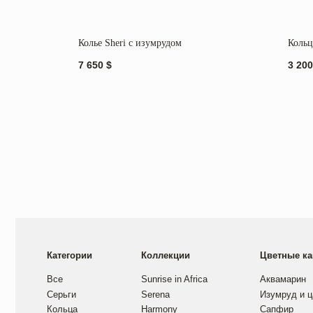
Колье Sheri с изумрудом
Кольц
7 650
$
3 200
Категории
Коллекции
Цветные камни
Все
Sunrise in Africa
Аквамарин
Серьги
Serena
Изумруд и цаворит
Кольца
Harmony
Сапфир
Колье
Golden hour
Танзанит
Браслеты
Sea salt
Рубин
Mira
Обручальные кольца
Изготовление под з
Помолвочные кольца