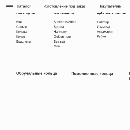
Каталог
Изготовление под заказ
Покупателям
О нас
Категории
Коллекции
Цветные камни
Все
Sunrise in Africa
Сапфир
Серьги
Serena
Изумруд
Кольца
Harmony
Аквамарин
Рубин
Колье
Golden hour
Браслеты
Sea salt
Mira
Обручальные кольца
Как выб
Помолвочные кольца
бриллиа